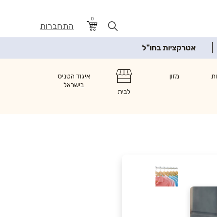
0
התחברות
אטרקציות בחו"ל
ת
מזון
איגוד הטניס
בישראל
לבית