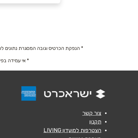
ירכא
שם מלא
*
קניון סיטי מול
טלפון
*
* הנפקת הכרטיס וגובה המסגרת נתונים לש
נושא
*
* אי עמידה בפי
אנא חזרו אלי בקשר ל...
הודעה
*
צור קשר
תקנון
הצטרפות למועדון LIVING