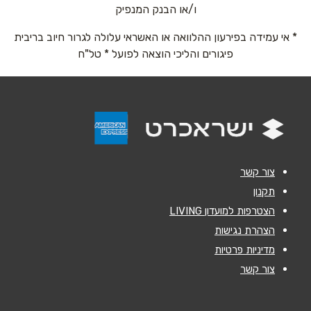
ו/או הבנק המנפיק
* אי עמידה בפירעון ההלוואה או האשראי עלולה לגרור חיוב בריבית
אימייל
*
פיגורים והליכי הוצאה לפועל * טל"ח
נושא
*
אנא חזרו אלי בקשר ל...
הודעה
*
צור קשר
תקנון
הצטרפות למועדון LIVING
הצהרת נגישות
מדיניות פרטיות
שליחה
צור קשר