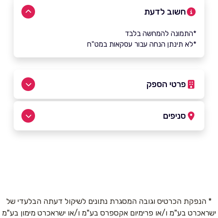
חשוב לדעת
*התמונה להמחשה בלבד
*לא תינתן הנחה עבור עסקאות במט"ח
פרטי הספק
02-5824842
סניפים
באתר
ירושלים
עזרא 17
02-5824842
שם מלא
*
* הנפקת הכרטיס וגובה המסגרת נתונים לשיקול דעתה הבלעדי של
ישראכרט בע"מ ו/או פרימיום אקספרס בע"מ ו/או ישראכרט מימון בע"מ
טלפון
*