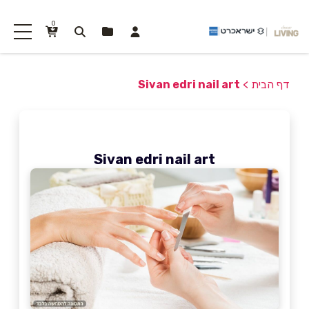
0
דף הבית
>
Sivan edri nail art
Sivan edri nail art