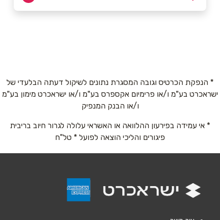
ראשון לציון
שם מלא
*
שולמית אלוני 5
052-8880245
טלפון
*
* הנפקת הכרטיס וגובה המסגרת נתונים לשיקול דעתה הבלעדי של
ישראכרט בע"מ ו/או פרימיום אקספרס בע"מ ו/או ישראכרט מימון בע"מ
אימייל
*
ו/או הבנק המנפיק
* אי עמידה בפירעון ההלוואה או האשראי עלולה לגרור חיוב בריבית
נושא
*
פיגורים והליכי הוצאה לפועל * טל"ח
אנא חזרו אלי בקשר ל...
הודעה
*