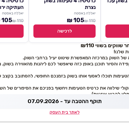
כרטיסיה 4 טעימות בשוק
כר
נצרת
העתיקה ירו
יאללה באסטה
יאללה באסטה
105 ₪
105 ₪
110 ₪
110 ₪
לרכישה
וקים בשווי ₪110
ה של השוק במרכזה המאפשרת שיטוט יעיל ברחבי השוק.
קפידה והסיור תוכנן באופן כזה שיאפשר לכם ליהנות מהאווירה בשוק,
טעימות תוכלו לאסוף אותו בשוק בזמנכם החופשי, להסתובב בקצב ש
ולי שילווה את כרטיס הטעימות ויחשוף בפניכם את הסיפורים של הש
לץ להביא אוזניות).
תוקף ההטבה עד - 07.09.2026
לאתר בית העסק