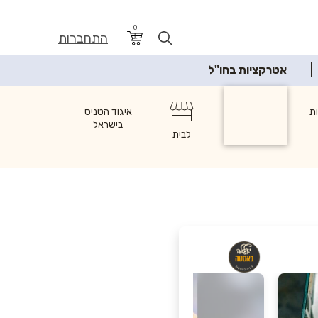
0
התחברות
אטרקציות בחו"ל
ת
מזון
איגוד הטניס
בישראל
לבית