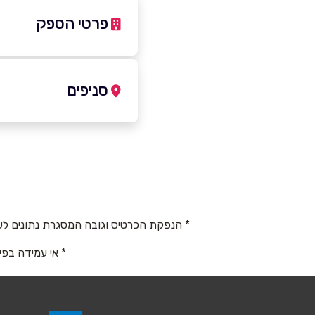
פרטי הספק
050-2222186
סניפים
ראשון לציון
שם מלא
*
שדרות נים 2
טלפון
*
050-2222186
* הנפקת הכרטיס וגובה המסגרת נתונים לש
נושא
*
* אי עמידה בפי
אנא חזרו אלי בקשר ל...
הודעה
*