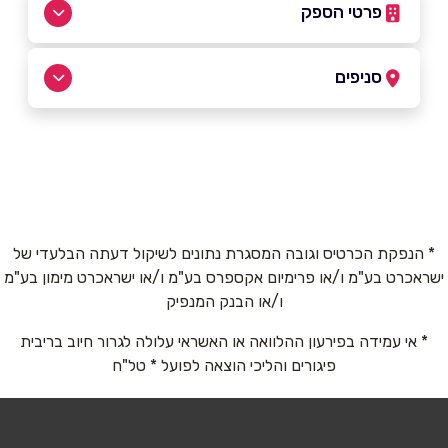
פרטי הספק
052-2222759
סניפים
סחנין
שם מלא
*
כביש ראשי
052-2222759
טלפון
*
* הנפקת הכרטיס וגובה המסגרת נתונים לשיקול דעתה הבלעדי של
ישראכרט בע"מ ו/או פרימיום אקספרס בע"מ ו/או ישראכרט מימון בע"מ
אימייל
*
ו/או הבנק המנפיק
* אי עמידה בפירעון ההלוואה או האשראי עלולה לגרור חיוב בריבית
נושא
*
פיגורים והליכי הוצאה לפועל * טל"ח
אנא חזרו אלי בקשר ל...
הודעה
*