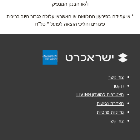
אימייל
*
ו/או הבנק המנפיק
* אי עמידה בפירעון ההלוואה או האשראי עלולה לגרור חיוב בריבית
נושא
*
פיגורים והליכי הוצאה לפועל * טל"ח
אנא חזרו אלי בקשר ל...
הודעה
*
צור קשר
תקנון
הצטרפות למועדון LIVING
שליחה
הצהרת נגישות
מדיניות פרטיות
צור קשר