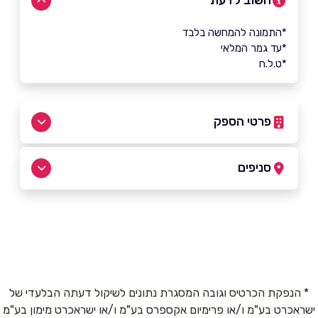
חשוב לדעת
*התמונה להמחשה בלבד
*עד גמר המלאי
*ט.ל.ח
פרטי הספק
055-2757377
|
0-4673314
סניפים
טבריה
שם מלא
*
אבוחצירה 1
0-4673314
טלפון
*
* הנפקת הכרטיס וגובה המסגרת נתונים לשיקול דעתה הבלעדי של
ישראכרט בע"מ ו/או פרימיום אקספרס בע"מ ו/או ישראכרט מימון בע"מ