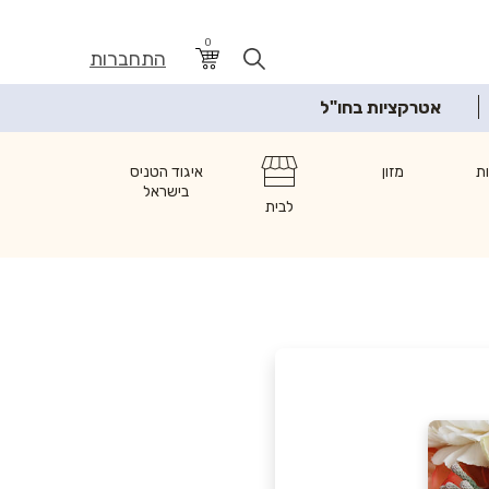
0
התחברות
אטרקציות בחו"ל
ת
מזון
איגוד הטניס
בישראל
לבית