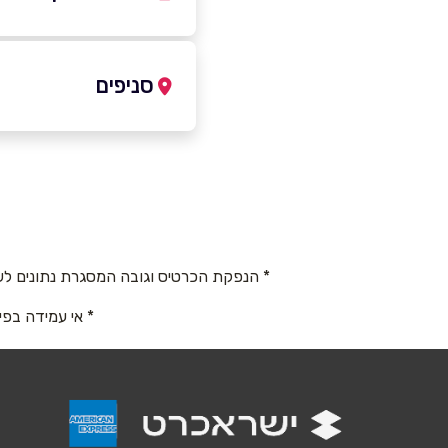
050-8500943
סניפים
צנדלה
שם מלא
*
כביש ראשי
טלפון
*
050-8500943
* הנפקת הכרטיס וגובה המסגרת נתונים לש
נושא
*
* אי עמידה בפי
אנא חזרו אלי בקשר ל...
הודעה
*