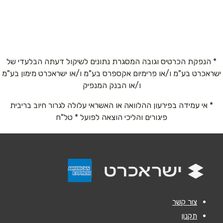
שם מלא
*
יפו 100, מרכז העיר
02-5381718
טלפון
*
* הנפקת הכרטיס וגובה המסגרת נתונים לשיקול דעתה הבלעדי של
ירושלים
ישראכרט בע"מ ו/או פרימיום אקספרס בע"מ ו/או ישראכרט מימון בע"מ
אימייל
*
ו/או הבנק המנפיק
קרן קימת 11
* אי עמידה בפירעון ההלוואה או האשראי עלולה לגרור חיוב בריבית
נושא
*
025664246
פיגורים והליכי הוצאה לפועל * טל"ח
אנא חזרו אלי בקשר ל...
הודעה
*
צור קשר
תקנון