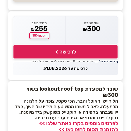
שווי הטבה
מחיר מוזל
255
300
₪
₪
15%
חסכת
לרכישה >
מחיר מוזל
— זכאות עד 5 שוברים לחודש קלנדרי
לרכישה עד 31.08.2026
שובר למסעדת lookout roof top בשווי
₪300
הלוקיישן האוכל והבר, הכי סקסי, צופה על הלגונה
מלמעלה. לאכול משהו ממש טעים מידיו של השף, לצד
יין שנבחר בקפידה או קוקטייל משוקשק ביד מיומנת,
נכון לדייט רומנטי או סגירת ערב עם חברים.
לפרטים נוספים בקרו באתר שלנו >>
להזמנת מקום לחצו כאן >>