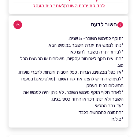
לבדיקת יתרת השובר
לאתר בית העסק
חשוב לדעת
*תוקף למימוש השובר- 5 שנים.
*ניתן לממש את יתרת השובר במימוש הבא.
*לבירור יתרה בשובר
לחצו כאן
*התו אינו תקף לארוחות עסקיות, משלוחים או מבצעים מכל
סוג.
*אין כפל מבצעים, הנחות, כפל הטבות והנחות לחברי מועדון.
*למימוש התו יש להציג את קוד השובר (מולטיפאס) במעמד
התשלום בבית העסק.
*לאחר חלוף תוקף מימוש השובר, לא ניתן יהיה לממש את
השובר ולא יינתן זיכוי או החזר כספי בגינו.
*עד גמר המלאי
*התמונה להמחשה בלבד
*ט.ל.ח