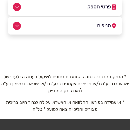
פרטי הספק
0542774104
סניפים
באתר
באינסטגרם
תל אביב
איתן לבני 30
0542774104
שם מלא
*
* הנפקת הכרטיס וגובה המסגרת נתונים לשיקול דעתה הבלעדי של
ישראכרט בע"מ ו/או פרימיום אקספרס בע"מ ו/או ישראכרט מימון בע"מ
טלפון
*
ו/או הבנק המנפיק
* אי עמידה בפירעון ההלוואה או האשראי עלולה לגרור חיוב בריבית
אימייל
*
פיגורים והליכי הוצאה לפועל * טל"ח
נושא
*