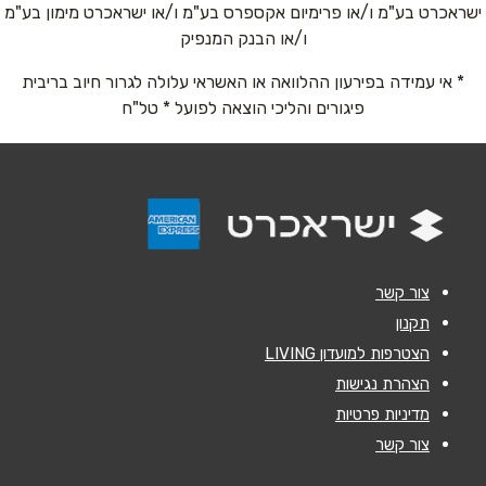
ישראכרט בע"מ ו/או פרימיום אקספרס בע"מ ו/או ישראכרט מימון בע"מ
טלפון
*
ו/או הבנק המנפיק
* אי עמידה בפירעון ההלוואה או האשראי עלולה לגרור חיוב בריבית
אימייל
*
פיגורים והליכי הוצאה לפועל * טל"ח
נושא
*
אנא חזרו אלי בקשר ל...
הודעה
*
צור קשר
תקנון
הצטרפות למועדון LIVING
הצהרת נגישות
מדיניות פרטיות
שליחה
צור קשר