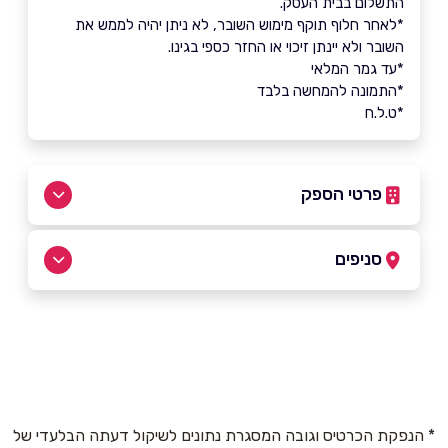
התשלום בבית העסק.
*לאחר חלוף תוקף מימוש השובר, לא ניתן יהיה לממש את
השובר ולא יינתן זיכוי או החזר כספי בגינו.
*עד גמר המלאי
*התמונה להמחשה בלבד
*ט.ל.ח
פרטי הספק
0732665555
סניפים
בפייסבוק
באינסטגרם
פתח תקווה
תוצרת הארץ 2
0732665555
שם מלא
*
* הנפקת הכרטיס וגובה המסגרת נתונים לשיקול דעתה הבלעדי של