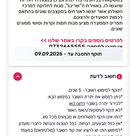
שיוגשו לו, באווירת ה"שרינג", מנות לחלוקה למרכז
השולחן אשר יוגשו לאורחים במקצבים שונים בהתאם
לכמות הסועדים ולרצונם.
תפריט המסעדה מציע מנות חמות וקרות וסושי מסוגים
שונים.
לפרטים נוספים בקרו באתר שלנו >>
או חייגו למספר: 0732665555
תוקף ההטבה עד - 09.09.2026
חשוב לדעת
*תוקף למימוש השובר- 5 שנים.
*ניתן לממש את יתרת השובר במימוש הבא.
*לבירור יתרה בשובר
לחצו כאן
*לא תקף לעיסקיות/האפי האוור
*התו אינו תקף למשלוחים או מבצעים מכל סוג.
*אין כפל מבצעים, הנחות, כפל הטבות והנחות לחברי מועדון.
*למימוש התו יש להציג את קוד השובר (מולטיפאס) במעמד