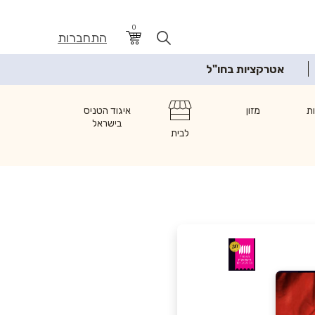
0
התחברות
אטרקציות בחו"ל
ת
מזון
איגוד הטניס
בישראל
לבית