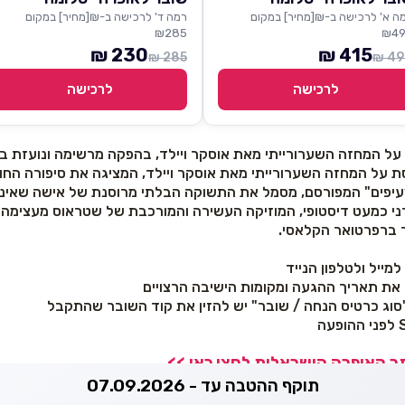
ה א' לרכישה ב-₪[מחיר] במקום
רמה ד' לרכישה ב-₪[מחיר] במקום
₪285
₪4
230 ₪
415 ₪
285 ₪
490
לרכישה
לרכישה
 המחזה השערורייתי מאת אוסקר ויילד, בהפקה מרשימה ונועזת בבימ
 על המחזה השערורייתי מאת אוסקר ויילד, המציגה את סיפורה החו
יפים" המפורסם, מסמל את התשוקה הבלתי מרוסנת של אישה שאינה
י כמעט דיסטופי, המוזיקה העשירה והמורכבת של שטראוס מעצימה
ר ברפרטואר הקלאסי.
מייל ולטלפון הנייד
 את תאריך ההגעה ומקומות הישיבה הרצויים
 האופרה הישראלית לחצו כאן >>
תוקף ההטבה עד - 07.09.2026