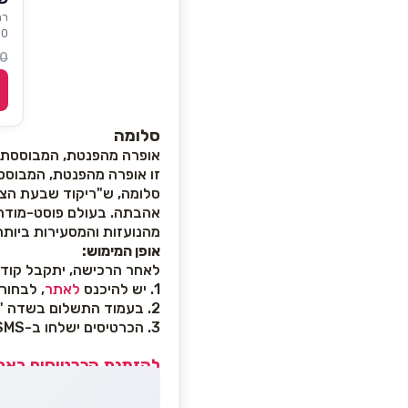
רמ
90
 ₪
סלומה
אופרה מהפנטת, המבוססת על
זו אופרה מהפנטת, המבוססת
סלומה, ש"ריקוד שבעת הצע
אהבתה. בעולם פוסט-מודרנ
מהנועזות והמסעירות ביות
אופן המימוש:
לאחר הרכישה, יתקבל קוד ל
1. יש להיכנס
לאתר
, לבחור
2. בעמוד התשלום בשדה "סוג כרטיס הנחה / שובר" יש להזין את קוד השובר שהתקבל
3. הכרטיסים ישלחו ב-SMS לפני ההופעה
להזמנת הכרטיסים באתר