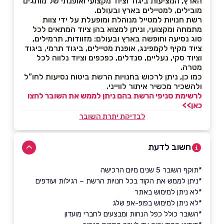
הארץ, המציעות ביגוד וציוד מקצועי ואופנתי של מותגים
מובילים, למטיילים בארץ ובעולם.
רשת חנויות למטייל מנוהלת ומופעלת על ידי צוות
מתמחה ומקצועי, וניתן למצוא בהן ציוד המתאים לכל
סוג נסיעה וחופשה בארץ ובעולם: מזוודות, תרמילים,
ציוד מקיף לקמפינג, אופנת מטיילים, ביגוד תרמי, ביגוד
וציוד סקי, נעליים, סנדלים, כפכפים וציוד נלווה לכל
מטרה.
כמו כן, ניתן לרכוש בחנויות הרשת ביטוח נסיעות לחו”ל
ולהשכיר מכשיר איתור לווייני.
לרשימת סניפי הרשת בהם ניתן לממש את השובר לחצו
כאן>>
לבדיקת יתרת השובר
חשוב לדעת
*תוקף השובר 5 שנים מיום הרכישה
*ניתן לממש את הקוד בכל חנויות הרשת – רגילות ועודפים
*לא ניתן למימוש באתר
*לא ניתן למימוש בפופ-אפ שלג
*השובר כולל כפל הנחות ומבצעים לחברי מועדון