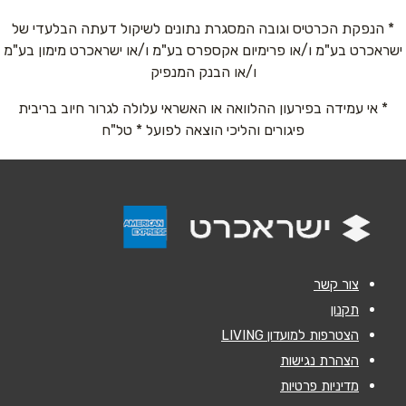
טלפון
*
* הנפקת הכרטיס וגובה המסגרת נתונים לשיקול דעתה הבלעדי של
ישראכרט בע"מ ו/או פרימיום אקספרס בע"מ ו/או ישראכרט מימון בע"מ
ו/או הבנק המנפיק
אימייל
*
* אי עמידה בפירעון ההלוואה או האשראי עלולה לגרור חיוב בריבית
פיגורים והליכי הוצאה לפועל * טל"ח
נושא
*
אנא חזרו אלי בקשר ל...
הודעה
*
צור קשר
תקנון
הצטרפות למועדון LIVING
הצהרת נגישות
שליחה
מדיניות פרטיות