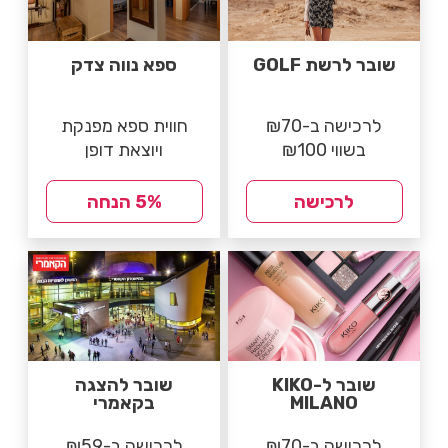
שובר לרשת GOLF
ספא נווה צדק
לרכישה ב-₪70
חווית ספא מפנקת
בשווי ₪100
ויוצאת דופן
לרכישה
5% הנחה
שובר ל-KIKO
שובר להצגה
MILANO
בקאמרי
לרכישה ב-₪70
לרכישה ב-₪59