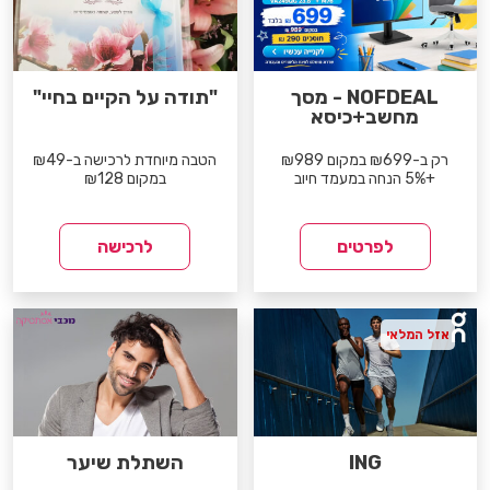
NOFDEAL - מסך
"תודה על הקיים בחיי"
מחשב+כיסא
רק ב-₪699 במקום ₪989
הטבה מיוחדת לרכישה ב-₪49
+5% הנחה במעמד חיוב
במקום ₪128
לפרטים
לרכישה
אזל המלאי
ING
השתלת שיער