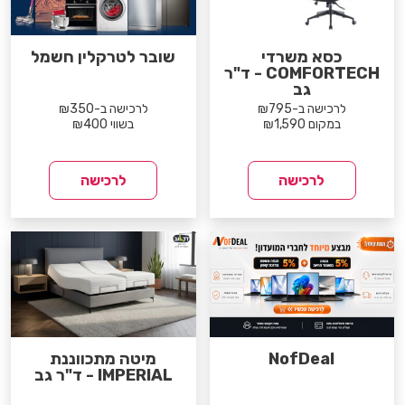
כסא משרדי
שובר לטרקלין חשמל
COMFORTECH - ד"ר
גב
לרכישה ב-₪795
לרכישה ב-₪350
במקום ₪1,590
בשווי ₪400
לרכישה
לרכישה
NofDeal
מיטה מתכווננת
IMPERIAL - ד"ר גב