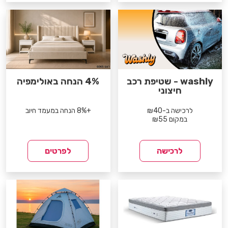
washly - שטיפת רכב
4% הנחה באולימפיה
חיצוני
לרכישה ב-₪40
+8% הנחה במעמד חיוב
במקום ₪55
לרכישה
לפרטים