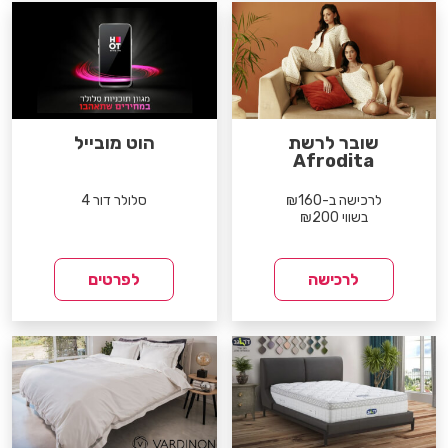
שובר לרשת
הוט מובייל
Afrodita
לרכישה ב-₪160
סלולר דור 4
בשווי ₪200
לרכישה
לפרטים