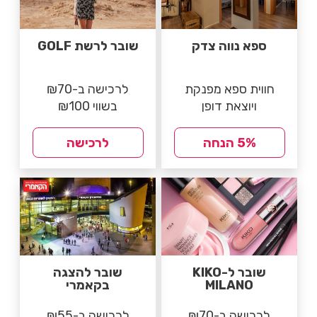
ספא נווה צדק
שובר לרשת GOLF
חווית ספא מפנקת
לרכישה ב-₪70
ויוצאת דופן
בשווי ₪100
5% הנחה
לרכישה
שובר ל-KIKO
שובר להצגה
MILANO
בקאמרי
לרכישה ב-₪70
לרכישה ב-₪55