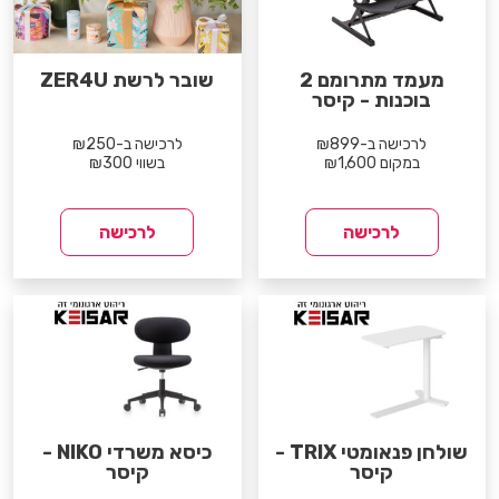
מעמד מתרומם 2
שובר לרשת ZER4U
בוכנות - קיסר
לרכישה ב-₪899
לרכישה ב-₪250
במקום ₪1,600
בשווי ₪300
לרכישה
לרכישה
שולחן פנאומטי TRIX -
כיסא משרדי NIKO -
קיסר
קיסר