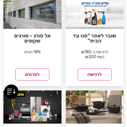
שובר לאתר "סנו עד
אל סורג - סורגים
הבית"
שקופים
לרכישה ב-₪180
18% הנחה
בשווי ₪200
לרכישה
לפרטים